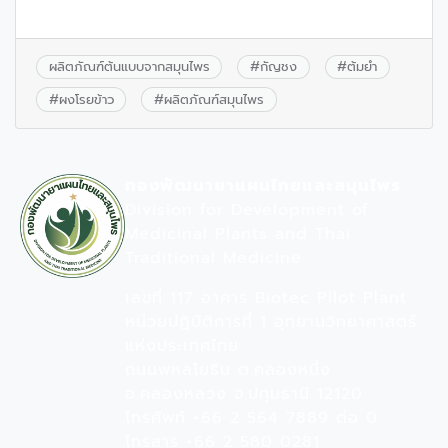
ผลิตภัณฑ์ต้นแบบจากสมุนไพร
#
กัญชง
#
ต้มยำ
#
ผงโรยข้าว
#
ผลิตภัณฑ์สมุนไพร
กองพัฒนายาแผนไทยและสมุนไพร
Division for Development of
Medicinal Plants and Thai
Traditional Medicine
เลขที่ 117 อาคาร Biotec Pilot Plant
หน่วยปฏิบัติการที่ 1 อุทยานวิทยาศาสตร์
แห่งประเทศไทย
ถนนพหลโยธิน ต.คลองหนึ่ง
อ.คลองหลวง จ.ปทุมธานี 12120
โทรศัพท์ +66 2 564 7889 ต่อ 0
โทรสาร +66 2 580 0281